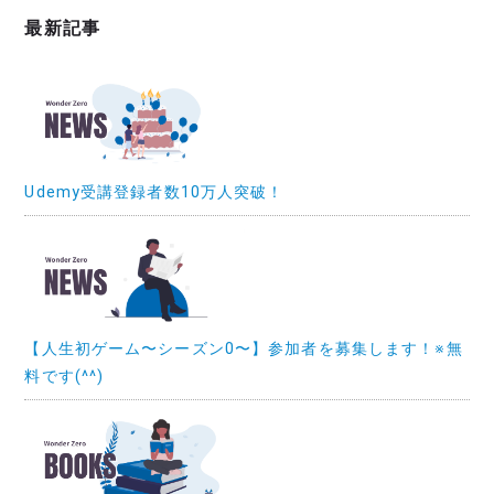
最新記事
Udemy受講登録者数10万人突破！
【人生初ゲーム〜シーズン0〜】参加者を募集します！※無
料です(^^)