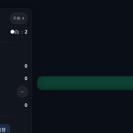
手数
4
白：
2
0
0
—
0
切替