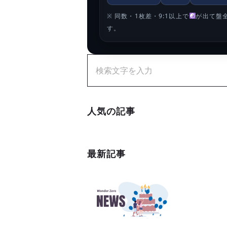
※ 同数・1枚差・9:1以上で
が出て盤
す。
人気の記事
最新記事