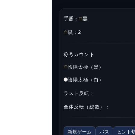
手番：
黒
黒：
2
称号カウント
陰陽太極（黒）
陰陽太極（白）
ラスト反転：
全体反転（総数）：
新規ゲーム
パス
ヒント