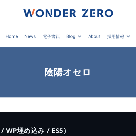
Home
News
電子書籍
Blog
About
採用情報
陰陽オセロ
WP埋め込み / ES5）